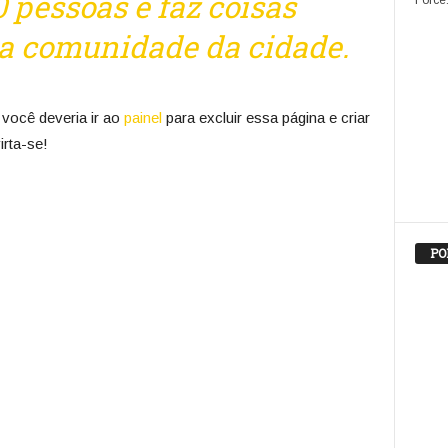
 pessoas e faz coisas
Force.
 a comunidade da cidade.
ocê deveria ir ao
painel
para excluir essa página e criar
rta-se!
PO