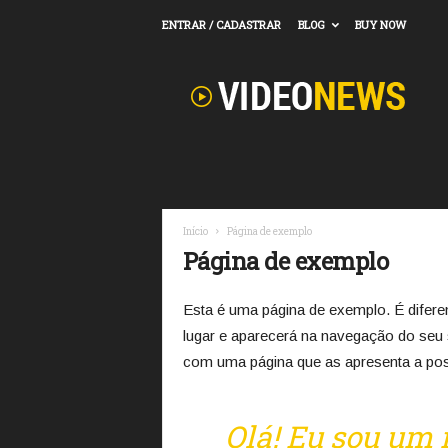
ENTRAR / CADASTRAR
BLOG
BUY NOW
R
o
d
r
i
g
o
V
i
Início
Página de exemplo
z
Página de exemplo
e
u
Esta é uma página de exemplo. É difer
lugar e aparecerá na navegação do seu
com uma página que as apresenta a possí
Olá! Eu sou um 