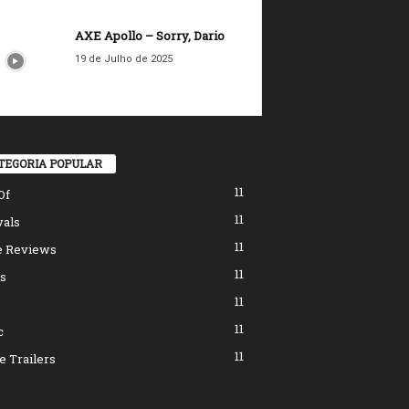
AXE Apollo – Sorry, Dario
19 de Julho de 2025
TEGORIA POPULAR
11
Of
11
vals
11
 Reviews
11
s
11
11
c
11
 Trailers