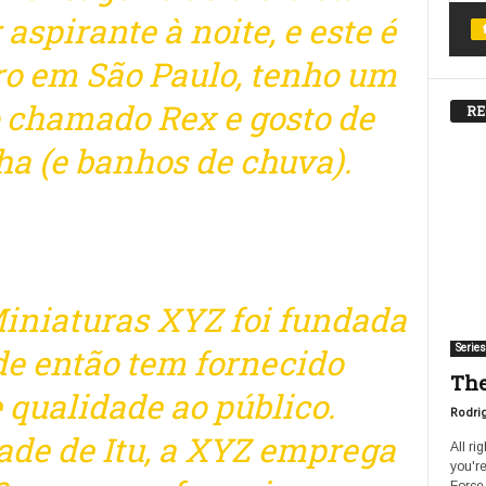
 aspirante à noite, e este é
ro em São Paulo, tenho um
 chamado Rex e gosto de
RE
ha (e banhos de chuva).
niaturas XYZ foi fundada
de então tem fornecido
Series
The
 qualidade ao público.
Rodri
ade de Itu, a XYZ emprega
All ri
you're