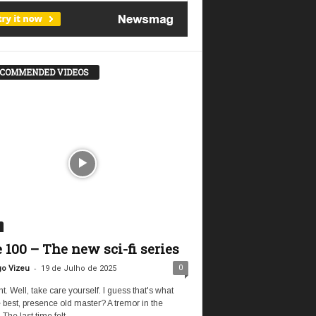
COMMENDED VIDEOS
 100 – The new sci-fi series
-
0
go Vizeu
19 de Julho de 2025
ght. Well, take care yourself. I guess that's what
 best, presence old master? A tremor in the