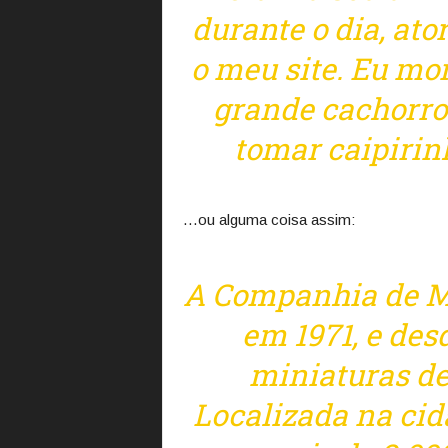
durante o dia, ator
o meu site. Eu mo
grande cachorro
tomar caipirin
…ou alguma coisa assim:
A Companhia de Mi
em 1971, e des
miniaturas de
Localizada na cid